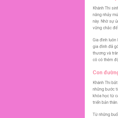
Khánh Thi sin
năng nhảy mú
này. Nhờ sự ủ
vững chắc để 
Gia đình luôn
gia đình đã g
thương và trâ
cô có thêm độ
Con đường
Khánh Thi bắt
những bước ti
khóa học từ c
triển bản thân
Từ những buổi