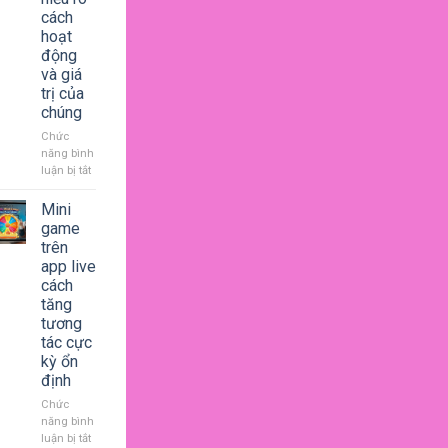
giúp
cách
thư
hoạt
giãn
động
sau
và giá
ngày
dài
trị của
căng
chúng
thẳng
Chức
năng bình
luận bị tắt
ở
Quà
tặng
Mini
ảo
game
là
trên
gì
app live
hiểu
cách
rõ
tăng
cách
tương
hoạt
tác cực
động
và
kỳ ổn
giá
định
trị
Chức
của
năng bình
chúng
luận bị tắt
ở