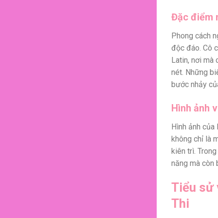
Đặc điểm n
Phong cách ng
độc đáo. Cô c
Latin, nơi mà
nét. Những b
bước nhảy của
Hình ảnh v
Hình ảnh của 
không chỉ là 
kiên trì. Tro
năng mà còn bở
Tiểu sử 
Thi