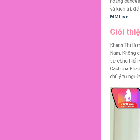
hoàng dancesp
và kiên trì, đ
MMLive
.
Giới thi
Khánh Thi là m
Nam. Không ch
sự cống hiến 
Cách mà Khánh
chú ý từ ngườ