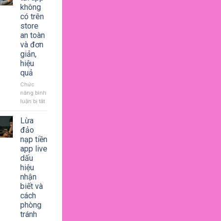
giải
không
trí
có trên
bùng
store
nổ,
an toàn
thay
và đơn
đổi
giản,
hành
vi
hiệu
người
quả
dùng
Chức
năng bình
luận bị tắt
ở
Cách
tải
Lừa
app
đảo
không
nạp tiền
có
app live
trên
dấu
store
hiệu
an
nhận
toàn
biết và
và
đơn
cách
giản,
phòng
hiệu
tránh
quả