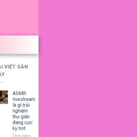
ÀI VIẾT GẦN
ÂY
ASMR
livestream
là gì trải
nghiệm
thư giãn
đang cực
kỳ hot
Chức năng