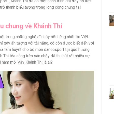
ort”, Khánh Thi đã có một hành trình dài đầy nỗ lực
ể trở thành biểu tượng trong lòng công chúng tại
ệu chung về Khánh Thi
ột trong những nghệ sĩ nhảy nổi tiếng nhất tại Việt
ỉ gây ấn tượng với tài năng, cô còn được biết đến với
và tâm huyết cho bộ môn dancesport tại quê hương.
 Thi tỏa sáng trên sàn nhảy đã thu hút rất nhiều sự
i hâm mộ. Vậy Khánh Thi là ai?