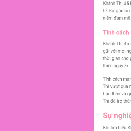
Khánh Thi đã 
tế. Sự gắn bó
niềm đam mê l
Tính cách 
Khánh Thi đượ
gũi với mọi n
thời gian cho
thiện nguyện.
Tính cách mạn
Thi vượt qua n
bản thân và g
Thi đã trở thà
Sự nghiệ
Khi tìm hiểu K