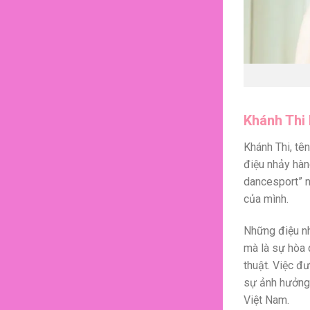
Khánh Thi 
Khánh Thi, tê
điệu nhảy hàn
dancesport” n
của mình.
Những điệu nh
mà là sự hòa 
thuật. Việc đư
sự ảnh hưởng 
Việt Nam.