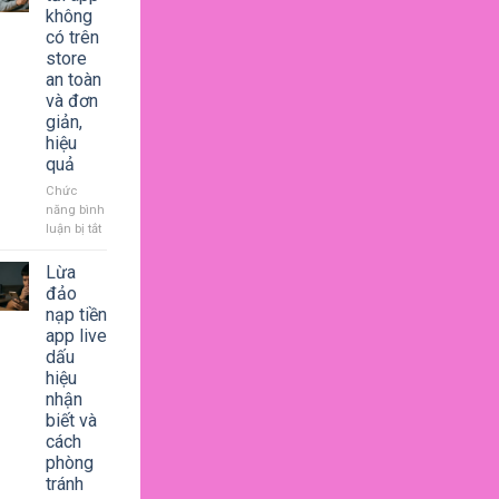
giải
không
trí
có trên
bùng
store
nổ,
an toàn
thay
và đơn
đổi
giản,
hành
vi
hiệu
người
quả
dùng
Chức
năng bình
luận bị tắt
ở
Cách
tải
Lừa
app
đảo
không
nạp tiền
có
app live
trên
dấu
store
hiệu
an
nhận
toàn
biết và
và
đơn
cách
giản,
phòng
hiệu
tránh
quả