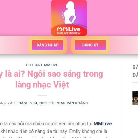
ĐĂNG NHẬP
ĐĂNG KÝ
HOT GIRL MMLIVE
B
y là ai? Ngôi sao sáng trong
Đ
làng nhạc Việt
ĂNG VÀO
THÁNG 9 24, 2025
BỞI
PHAN VĂN KHÁNH
ó là câu hỏi mà nhiều người yêu âm nhạc tại
MMLive
khi nhắc đến cô nàng đa tài này. Emily không chỉ là