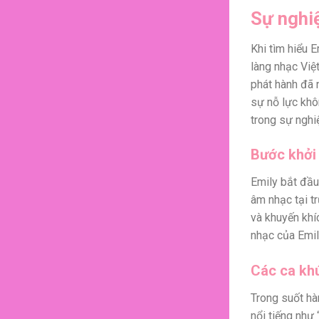
Sự nghiệ
Khi tìm hiểu E
làng nhạc Việ
phát hành đã 
sự nỗ lực khô
trong sự nghi
Bước khởi
Emily bắt đầu
âm nhạc tại t
và khuyến khí
nhạc của Emil
Các ca khú
Trong suốt hà
nổi tiếng như 