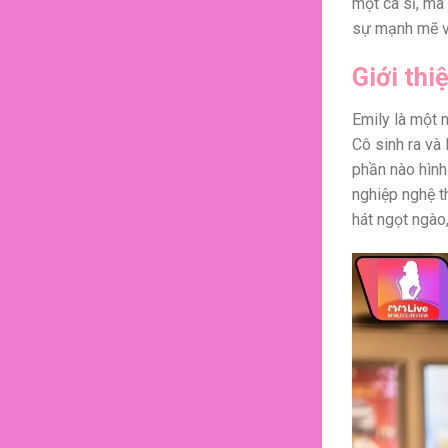
một ca sĩ, mà
sự mạnh mẽ và
Giới thi
Emily là một n
Cô sinh ra và
phần nào hình
nghiệp nghệ t
hát ngọt ngào