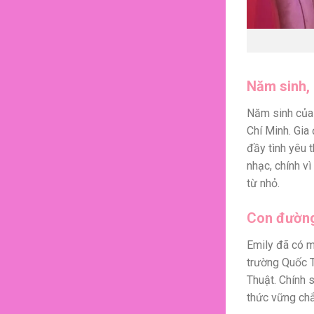
Năm sinh, 
Năm sinh của 
Chí Minh. Gia 
đầy tình yêu 
nhạc, chính v
từ nhỏ.
Con đường
Emily đã có m
trường Quốc 
Thuật. Chính 
thức vững chắ