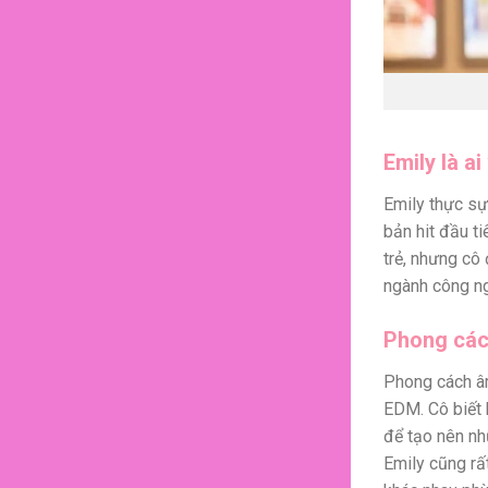
Emily là a
Emily thực sự
bản hit đầu ti
trẻ, nhưng cô
ngành công ng
Phong cá
Phong cách âm
EDM. Cô biết 
để tạo nên nh
Emily cũng rấ