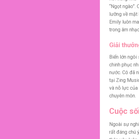
“Ngọt ngào”.
lưỡng về mặt 
Emily luôn ma
trong âm nhạc
Giải thưởn
Biển lớn ngôi
chinh phục nh
nước. Cô đã n
tại Zing Musi
và nỗ lực của
chuyên môn.
Cuộc số
Ngoài sự nghi
rất đáng chú 