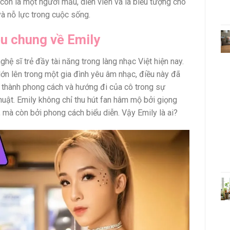
 còn là một người mẫu, diễn viên và là biểu tượng cho
 nỗ lực trong cuộc sống.
ệu chung về Emily
ghệ sĩ trẻ đầy tài năng trong làng nhạc Việt hiện nay.
 lớn lên trong một gia đình yêu âm nhạc, điều này đã
 thành phong cách và hướng đi của cô trong sự
huật. Emily không chỉ thu hút fan hâm mộ bởi giọng
, mà còn bởi phong cách biểu diễn. Vậy Emily là ai?