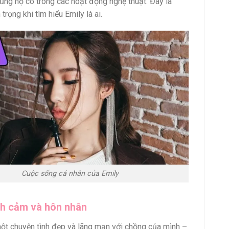
 ủng hộ cô trong các hoạt động nghệ thuật. Đây là
 trọng khi tìm hiểu Emily là ai.
Cuộc sống cá nhân của Emily
nh cảm và hôn nhân
ột chuyện tình đẹp và lãng mạn với chồng của mình –