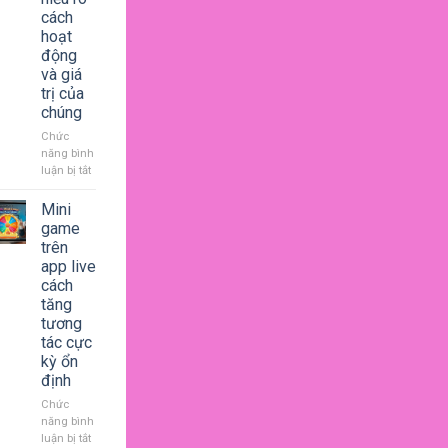
giúp
cách
thư
hoạt
giãn
động
sau
và giá
ngày
dài
trị của
căng
chúng
thẳng
Chức
năng bình
luận bị tắt
ở
Quà
tặng
Mini
ảo
game
là
trên
gì
app live
hiểu
cách
rõ
tăng
cách
tương
hoạt
tác cực
động
và
kỳ ổn
giá
định
trị
Chức
của
năng bình
chúng
luận bị tắt
ở