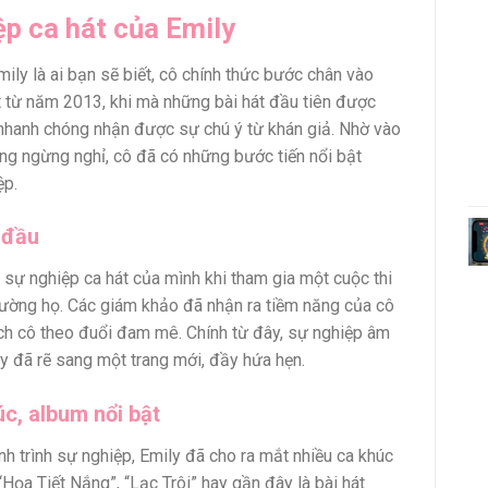
p ca hát của Emily
mily là ai bạn sẽ biết, cô chính thức bước chân vào
t từ năm 2013, khi mà những bài hát đầu tiên được
nhanh chóng nhận được sự chú ý từ khán giả. Nhờ vào
ng ngừng nghỉ, cô đã có những bước tiến nổi bật
ệp.
 đầu
 sự nghiệp ca hát của mình khi tham gia một cuộc thi
rường họ. Các giám khảo đã nhận ra tiềm năng của cô
ch cô theo đuổi đam mê. Chính từ đây, sự nghiệp âm
y đã rẽ sang một trang mới, đầy hứa hẹn.
c, album nổi bật
nh trình sự nghiệp, Emily đã cho ra mắt nhiều ca khúc
“Họa Tiết Nắng”, “Lạc Trôi” hay gần đây là bài hát