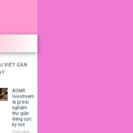
ÀI VIẾT GẦN
ÂY
ASMR
livestream
là gì trải
nghiệm
thư giãn
đang cực
kỳ hot
Chức năng