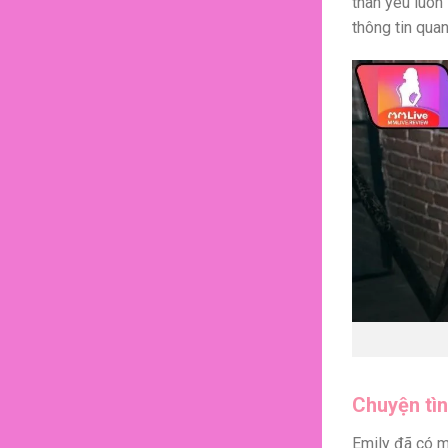
thân yêu luôn
thông tin quan
Chuyện tì
Emily đã có m