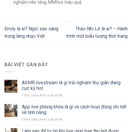
nghiệm nền tảng MMlive hiệu quả.
Emily là ai? Ngôi sao sáng
Thảo Nhi Lê là ai? – Hành
trong làng nhạc Việt
trình một biểu tượng thời trang
BÀI VIẾT GẦN ĐÂY
ASMR livestream là gì trải nghiệm thư giãn đang
cực kỳ hot
Chức năng bình luận bị tắt
ở
ASMR
livestream
App live phòng khóa là gì và cách hoạt động chi tiết
là
về tính năng
gì
Chức năng bình luận bị tắt
ở
trải
App
nghiệm
live
Làm sao để tự tin khi live giúp bạn thu hút được
thư