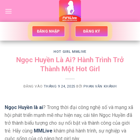
Bỏ
qua
nội
dung
ĐĂNG NHẬP
ĐĂNG KÝ
HOT GIRL MMLIVE
Ngọc Huyền Là Ai? Hành Trình Trở
Thành Một Hot Girl
ĐĂNG VÀO
THÁNG 9 24, 2025
BỞI
PHAN VĂN KHÁNH
Ngọc Huyền là ai
? Trong thời đại công nghệ số và mạng xã
hội phát triển mạnh mẽ như hiện nay, cái tên Ngọc Huyền đã
trở thành biểu tượng cho sự nổi bật và thành công của giới
trẻ. Hãy cùng
MMLive
khám phá hành trình, sự nghiệp và
cuộc sống của cô nàng hot girl này.