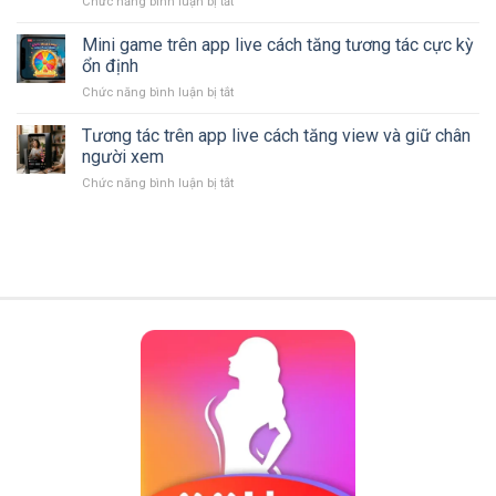
Chức năng bình luận bị tắt
ở
khuya
biết
Quà
giúp
và
tặng
Mini game trên app live cách tăng tương tác cực kỳ
thư
cách
ảo
giãn
ổn định
phòng
là
sau
tránh
Chức năng bình luận bị tắt
ở
gì
ngày
Mini
hiểu
dài
game
Tương tác trên app live cách tăng view và giữ chân
rõ
căng
trên
cách
người xem
thẳng
app
hoạt
Chức năng bình luận bị tắt
ở
live
động
Tương
cách
và
tác
tăng
giá
trên
tương
trị
app
tác
của
live
cực
chúng
cách
kỳ
tăng
ổn
view
định
và
giữ
chân
người
xem