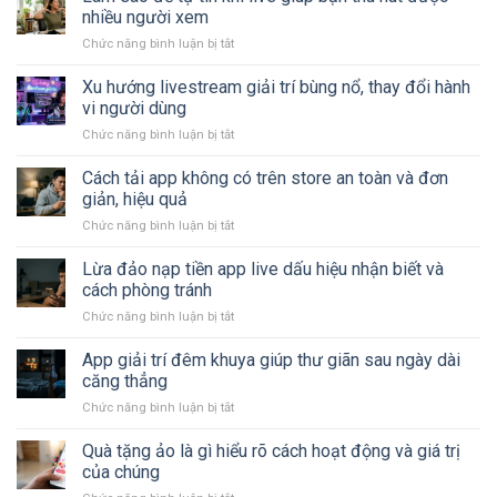
phòng
giãn
nhiều người xem
khóa
đang
Chức năng bình luận bị tắt
ở
là
cực
Làm
gì
kỳ
sao
Xu hướng livestream giải trí bùng nổ, thay đổi hành
và
hot
để
cách
vi người dùng
tự
hoạt
Chức năng bình luận bị tắt
ở
tin
động
Xu
khi
chi
hướng
Cách tải app không có trên store an toàn và đơn
live
tiết
livestream
giúp
giản, hiệu quả
về
giải
bạn
tính
Chức năng bình luận bị tắt
ở
trí
thu
năng
Cách
bùng
hút
tải
Lừa đảo nạp tiền app live dấu hiệu nhận biết và
nổ,
được
app
thay
cách phòng tránh
nhiều
không
đổi
người
Chức năng bình luận bị tắt
ở
có
hành
xem
Lừa
trên
vi
đảo
App giải trí đêm khuya giúp thư giãn sau ngày dài
store
người
nạp
an
căng thẳng
dùng
tiền
toàn
Chức năng bình luận bị tắt
ở
app
và
App
live
đơn
giải
Quà tặng ảo là gì hiểu rõ cách hoạt động và giá trị
dấu
giản,
trí
hiệu
của chúng
hiệu
đêm
nhận
quả