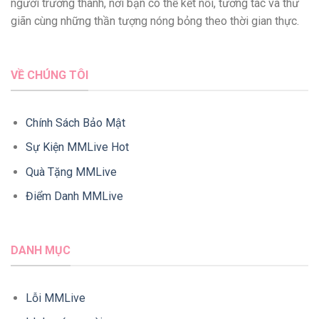
người trưởng thành, nơi bạn có thể kết nối, tương tác và thư
giãn cùng những thần tượng nóng bỏng theo thời gian thực.
VỀ CHÚNG TÔI
Chính Sách Bảo Mật
Sự Kiện MMLive Hot
Quà Tặng MMLive
Điểm Danh MMLive
DANH MỤC
Lỗi MMLive