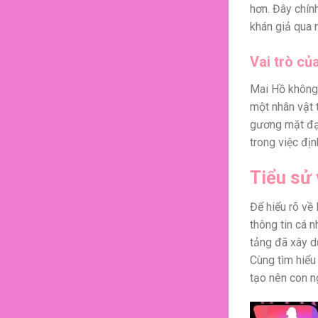
hơn. Đây chính
khán giả qua 
Vai trò củ
Mai Hồ không 
một nhân vật 
gương mặt đại
trong việc địn
Tiểu sử 
Để hiểu rõ về
thông tin cá 
tảng đã xây d
Cùng tìm hiểu
tạo nên con n