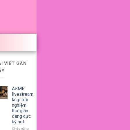
ÀI VIẾT GẦN
ÂY
ASMR
livestream
là gì trải
nghiệm
thư giãn
đang cực
kỳ hot
Chức năng