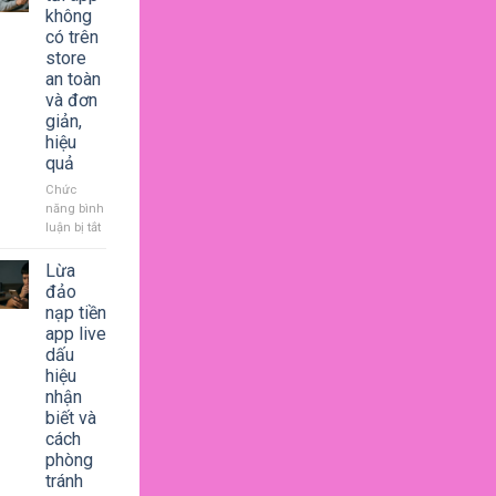
giải
không
trí
có trên
bùng
store
nổ,
an toàn
thay
và đơn
đổi
giản,
hành
vi
hiệu
người
quả
dùng
Chức
năng bình
luận bị tắt
ở
Cách
tải
Lừa
app
đảo
không
nạp tiền
có
app live
trên
dấu
store
hiệu
an
nhận
toàn
biết và
và
đơn
cách
giản,
phòng
hiệu
tránh
quả