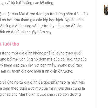
nhạc và kịch để nâng cao kỹ năng.
ệ thuật của Mai được đào tạo từ những năm đầu cấp
ơi cô bắt đầu tham gia các lớp học kịch. Nguồn cảm
ật từ gia đình cùng với sự tư duy sáng tạo đã làm
ảnh cô đa tài như ngày hôm nay.
à tuổi thơ
n trong một gia đình không phải ai cũng theo đuổi
hưng bố mẹ luôn ủng hộ đam mê của cô. Tuổi thơ của
kỷ niệm đẹp gắn liền với bàn nhảy, những buổi tập
 lần cô tham gia các màn trình diễn ở trường.
 và ủng hộ từ gia đình đã góp phần tạo ra một Mai
 dám theo đuổi ước mơ của mình. Gia đình cũng là
g chắc cho Mai Hồ khi bước chân vào con đường