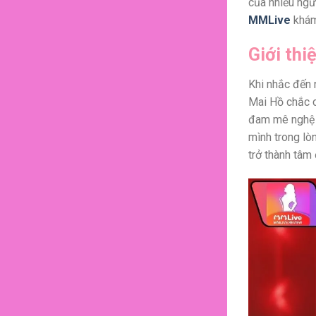
của nhiều ngư
MMLive
khám
Giới thi
Khi nhắc đến 
Mai Hồ chắc c
đam mê nghệ t
mình trong lòn
trở thành tâm