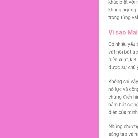
khác biệt với 
không ngừng c
trong từng vai
Vì sao Ma
Có nhiều yếu 
vật nổi bật tr
diễn xuất, kế
được sự chú 
Không chỉ vậy
nỗ lực và cốn
chứng điển hì
nắm bắt cơ hộ
diễn của mình
Những chương 
sáng tạo và h