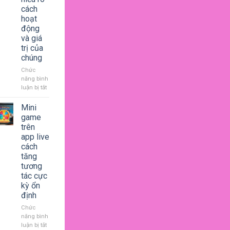
giúp
cách
thư
hoạt
giãn
động
sau
và giá
ngày
dài
trị của
căng
chúng
thẳng
Chức
năng bình
luận bị tắt
ở
Quà
tặng
Mini
ảo
game
là
trên
gì
app live
hiểu
cách
rõ
tăng
cách
tương
hoạt
tác cực
động
và
kỳ ổn
giá
định
trị
Chức
của
năng bình
chúng
luận bị tắt
ở