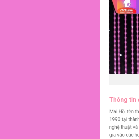
Thông tin
Mai Hồ, tên t
1990 tại thàn
nghệ thuật và
gia vào các h