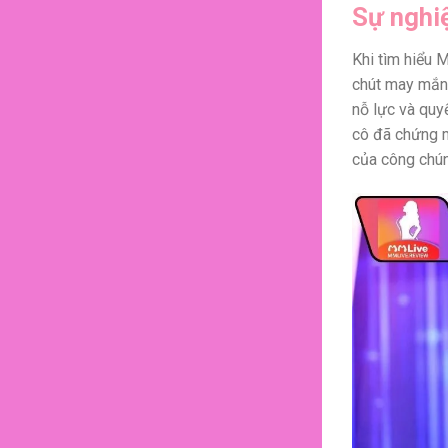
Sự nghi
Khi tìm hiểu M
chút may mắn,
nỗ lực và quy
cô đã chứng m
của công chú