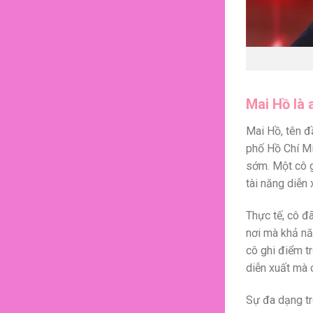
Mai Hồ là 
Mai Hồ, tên đ
phố Hồ Chí Mi
sớm. Một cô g
tài năng diễn 
Thực tế, cô đã
nơi mà khả năn
cô ghi điểm t
diễn xuất mà 
Sự đa dạng tr