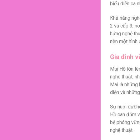
biểu diễn ca 
Khả năng ngh
2 và cấp 3, n
hứng nghệ thu
nên một hình 
Gia đình v
Mai Hồ lớn lê
nghệ thuật, n
Mai là những 
diễn và những
Sự nuôi dưỡng
Hồ can đảm và
bệ phóng vữn
nghệ thuật.