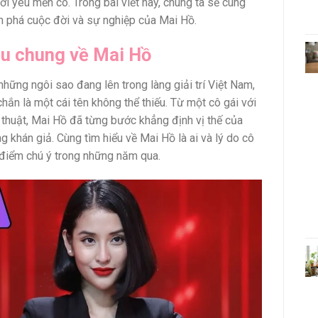
ời yêu mến cô. Trong bài viết này, chúng ta sẽ cùng
 phá cuộc đời và sự nghiệp của Mai Hồ.
ệu chung về Mai Hồ
những ngôi sao đang lên trong làng giải trí Việt Nam,
hắn là một cái tên không thể thiếu. Từ một cô gái với
huật, Mai Hồ đã từng bước khẳng định vị thế của
g khán giả. Cùng tìm hiểu về Mai Hồ là ai và lý do cô
 điểm chú ý trong những năm qua.